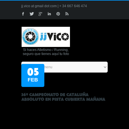
jj.vico at gmail dot com | + 34 667 646 474
Si haces Atletismo / Running,
seguro que tienes aquí tu foto
05
FEB
36º CAMPEONATO DE CATALUÑA
ABSOLUTO EN PISTA CUBIERTA MAÑANA