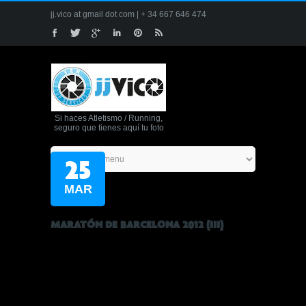
jj.vico at gmail dot com | + 34 667 646 474
Si haces Atletismo / Running,
seguro que tienes aquí tu foto
25
MAR
MARATÓN DE BARCELONA 2012 (III)