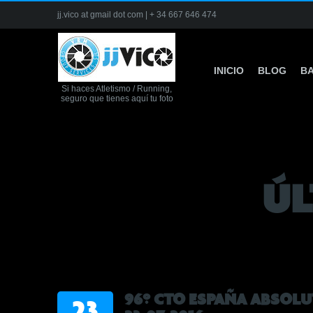
jj.vico at gmail dot com | + 34 667 646 474
INICIO
BLOG
BA
Si haces Atletismo / Running,
seguro que tienes aquí tu foto
ÚL
96º CTO ESPAÑA ABSOL
23