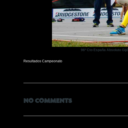
96º Cto España Absoluto Gi
Resultados Campeonato
NO COMMENTS