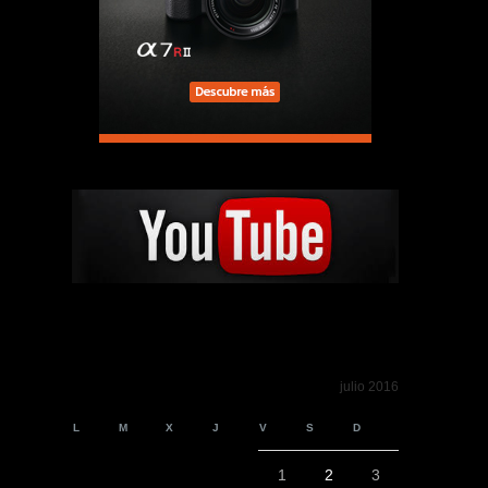
julio 2016
L
M
X
J
V
S
D
1
2
3