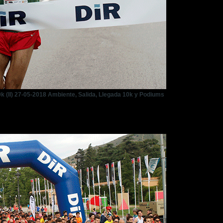
k (II) 27-05-2018 Ambiente, Salida, Llegada 10k y Podiums