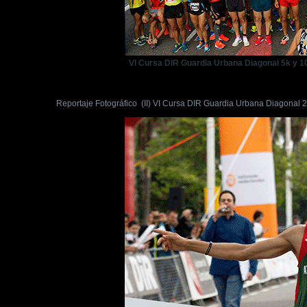
VI Cursa DIR Guardia Urbana Diagonal 5k y 10
Reportaje Fotográfico (II) VI Cursa DIR Guardia Urbana Diagonal 