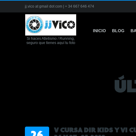
jj.vico at gmail dot com | + 34 667 646 474
INICIO
BLOG
BA
Si haces Atletismo / Running,
seguro que tienes aquí tu foto
ÚL
V CURSA DIR KIDS Y VI
26