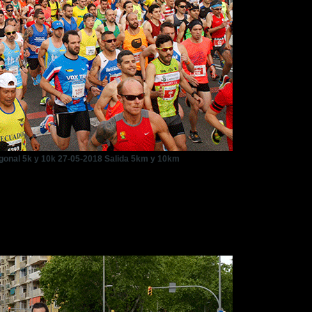
gonal 5k y 10k 27-05-2018 Salida 5km y 10km