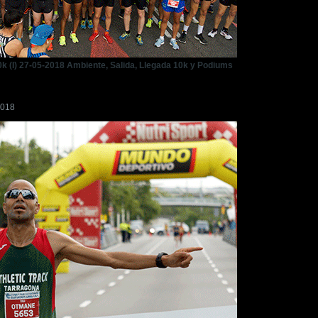
k (I) 27-05-2018 Ambiente, Salida, Llegada 10k y Podiums
2018