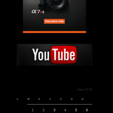
mayo 2018
L
M
X
J
V
S
D
1
2
3
4
5
6