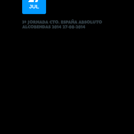
JUL
3ª JORNADA CTO. ESPAÑA ABSOLUTO
ALCOBENDAS 2014 27-08-2014