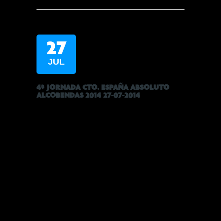
27
JUL
4ª JORNADA CTO. ESPAÑA ABSOLUTO
ALCOBENDAS 2014 27-07-2014