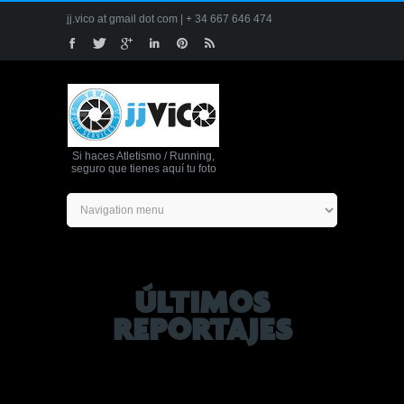
jj.vico at gmail dot com | + 34 667 646 474
Si haces Atletismo / Running,
seguro que tienes aquí tu foto
ÚLTIMOS
REPORTAJES