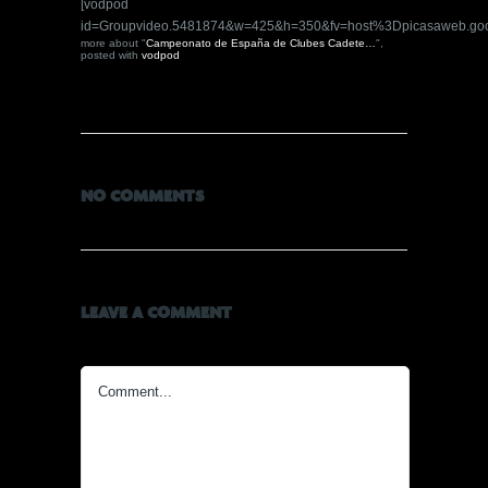
[vodpod
id=Groupvideo.5481874&w=425&h=350&fv=host%3Dpicasaweb.
more about "
Campeonato de España de Clubes Cadete…
",
posted with
vodpod
NO COMMENTS
LEAVE A COMMENT