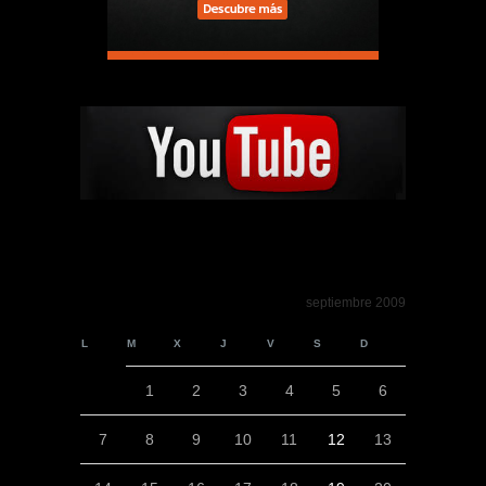
septiembre 2009
L
M
X
J
V
S
D
1
2
3
4
5
6
7
8
9
10
11
12
13