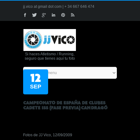
jj.vico at gmail dot com | + 34 667 646 474
Si haces Atletismo / Running,
seguro que tienes aquí tu foto
12
SEP
CAMPEONATO DE ESPAÑA DE CLUBES
CADETE ISS (FASE PREVIA) CAN DRAGÓ
Fotos de JJ Vico, 12/09/2009