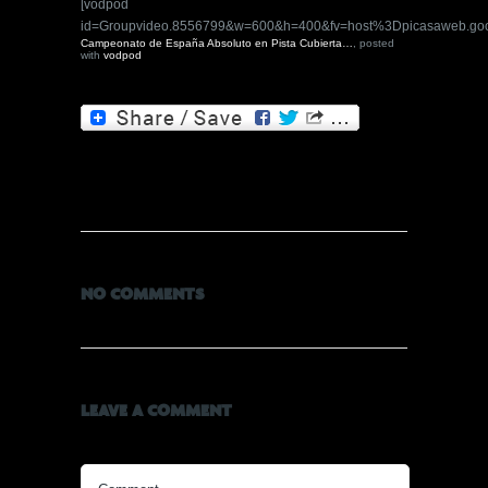
[vodpod
id=Groupvideo.8556799&w=600&h=400&fv=host%3Dpicasaweb.
Campeonato de España Absoluto en Pista Cubierta…
, posted
with
vodpod
NO COMMENTS
LEAVE A COMMENT