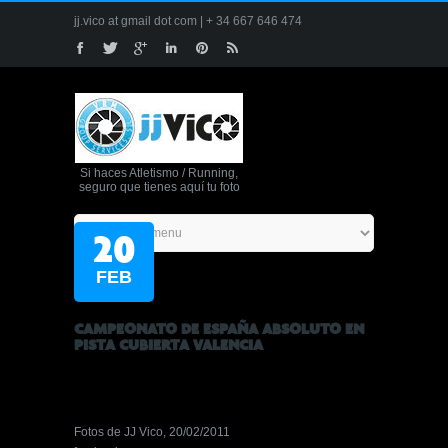
jj.vico at gmail dot com | + 34 667 646 474
Si haces Atletismo / Running,
seguro que tienes aquí tu foto
20
FEB
CAMPEONATO DE ESPAÑA ABSOLUTO EN
PISTA CUBIERTA VALENCIA
Fotos de JJ Vico, 20/02/2011