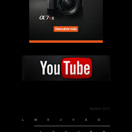
febrero 2011
L
M
X
J
V
S
D