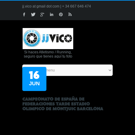
jj.vico at gmail dot com | + 34 667 646 474
Si haces Atletismo / Running,
seguro que tienes aquí tu foto
16
JUN
CAMPEONATO DE ESPAÑA DE
FEDERACIONES TARDE ESTADIO
OLIMPICO DE MONTJUIC BARCELONA