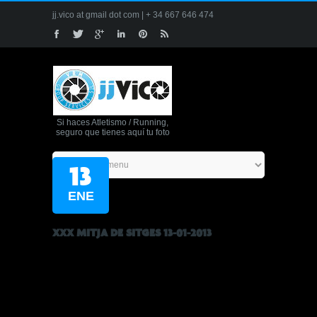
jj.vico at gmail dot com | + 34 667 646 474
Si haces Atletismo / Running,
seguro que tienes aquí tu foto
13
ENE
XXX MITJA DE SITGES 13-01-2013