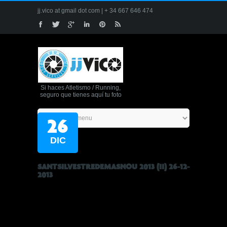
jj.vico at gmail dot com | + 34 667 646 474
Si haces Atletismo / Running,
seguro que tienes aquí tu foto
26
DIC
SANTSILVESTREDEMASNOU 2013 (II) 26-12-
2013