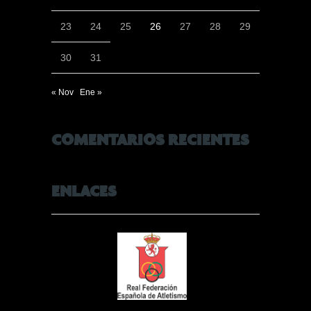
23
24
25
26
27
28
29
30
31
« Nov
Ene »
COMENTARIOS RECIENTES
ENLACES