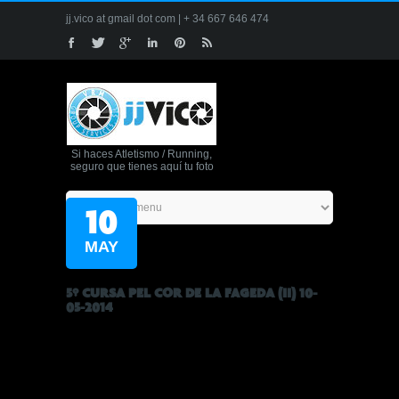
jj.vico at gmail dot com | + 34 667 646 474
Si haces Atletismo / Running,
seguro que tienes aquí tu foto
10
MAY
5º CURSA PEL COR DE LA FAGEDA (II) 10-
05-2014