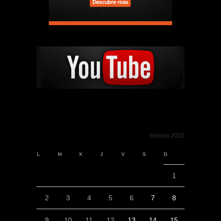
febrero 2015
L
M
X
J
V
S
D
1
2
3
4
5
6
7
8
9
10
11
12
13
14
15