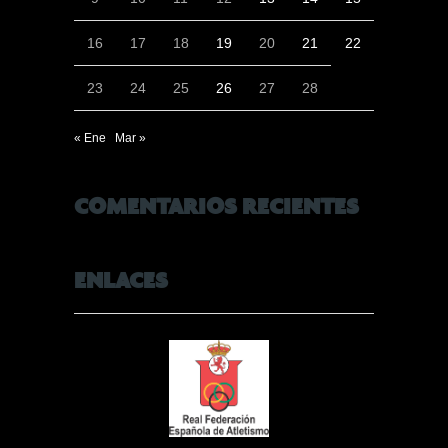
16
17
18
19
20
21
22
23
24
25
26
27
28
« Ene
Mar »
COMENTARIOS RECIENTES
ENLACES