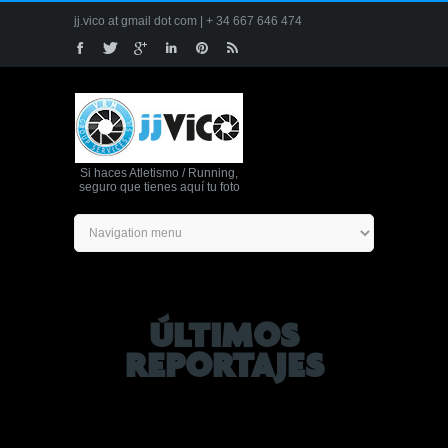
jj.vico at gmail dot com | + 34 667 646 474
Si haces Atletismo / Running,
seguro que tienes aquí tu foto
ÚLTIMOS
REPORTAJES