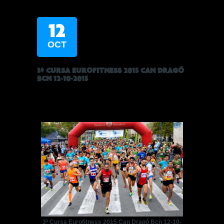
12
OCT
3ª CURSA EUROFITNESS 2015 CAN DRAGÓ
BCN 12-10-2015
3ª Cursa Eurofitness 2015 Can Dragó Bcn 12-10-