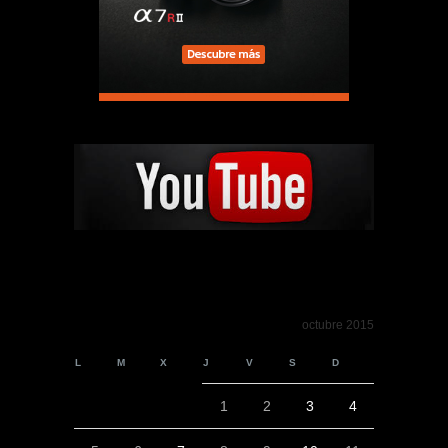
octubre 2015
L
M
X
J
V
S
D
1
2
3
4