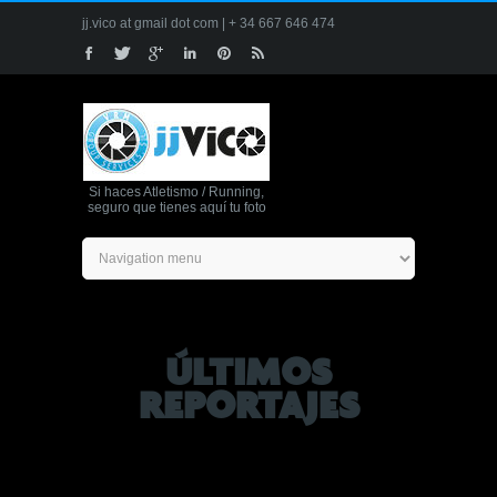
jj.vico at gmail dot com | + 34 667 646 474
Si haces Atletismo / Running,
seguro que tienes aquí tu foto
ÚLTIMOS
REPORTAJES