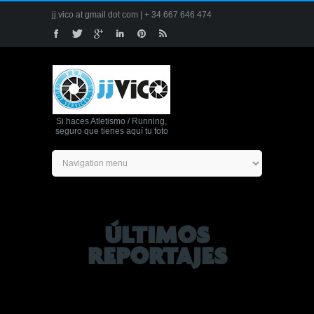
jj.vico at gmail dot com | + 34 667 646 474
Si haces Atletismo / Running,
seguro que tienes aquí tu foto
ÚLTIMOS
REPORTAJES