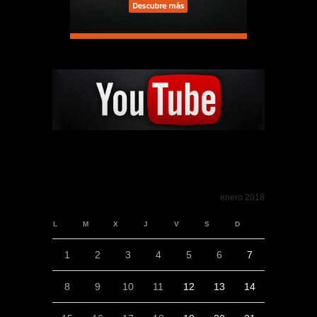
enero 2018
L
M
X
J
V
S
D
1
2
3
4
5
6
7
8
9
10
11
12
13
14