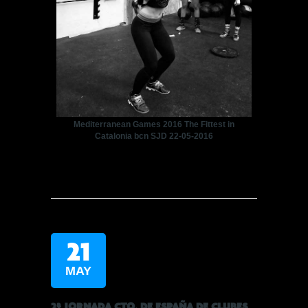
Mediterranean Games 2016 The Fittest in
Catalonia bcn SJD 22-05-2016
21
MAY
2ª JORNADA CTO. DE ESPAÑA DE CLUBES