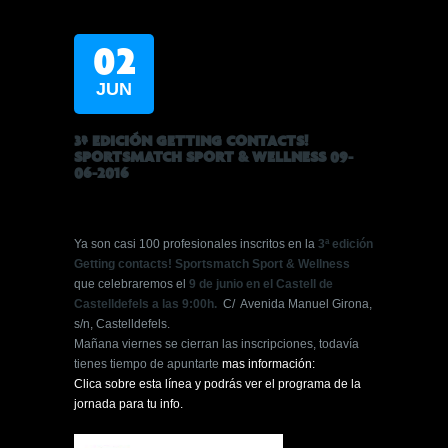
02
JUN
3ª EDICIÓN GETTING CONTACTS!
SPORTSMATCH SPORT & WELLNESS 09-
06-2016
Ya son casi 100 profesionales inscritos en la
3ª edición
Getting contacts!
Sportsmatch Sport & Wellness
que celebraremos el
9 de junio en el Castell de
Castelldefels a las 9:00h.
C/ Avenida Manuel Girona,
s/n, Castelldefels.
Mañana viernes se cierran las inscripciones, todavía
tienes tiempo de apuntarte
mas información:
Clica sobre esta línea y podrás ver el programa de la
jornada para tu info.