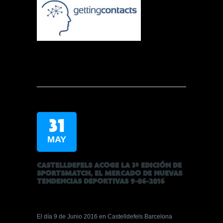
31
MAY
CASTELLDEFELS ACOGE LA 3ª EDICIÓN DE
SPORTSMATCH, EL MERCADO DE NUEVAS
TENDENCIAS DEPORTIVAS 9-06-2016
El día 9 de Junio 2016 en Castelldefels Barcelona