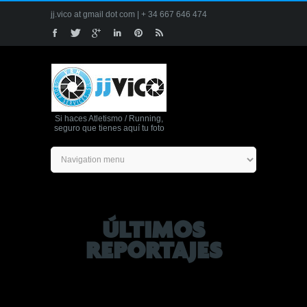
jj.vico at gmail dot com | + 34 667 646 474
Si haces Atletismo / Running,
seguro que tienes aquí tu foto
ÚLTIMOS
REPORTAJES