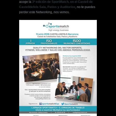
acoge la
3ª edición de SportMatch, en el Castell de
Castelldefels Sala, Patios y Auditorios
, no te puedes
perder este Networking, nos vemos.