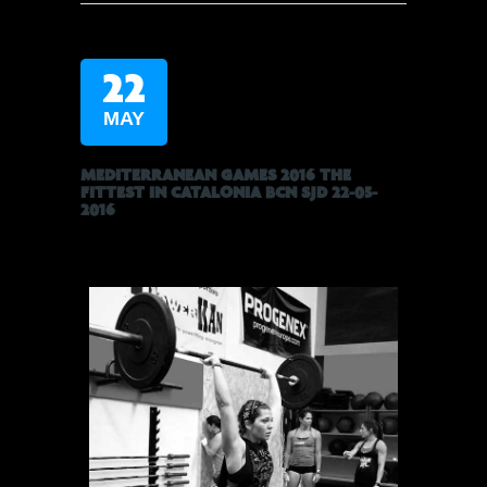
22
MAY
MEDITERRANEAN GAMES 2016 THE
FITTEST IN CATALONIA BCN SJD 22-05-
2016